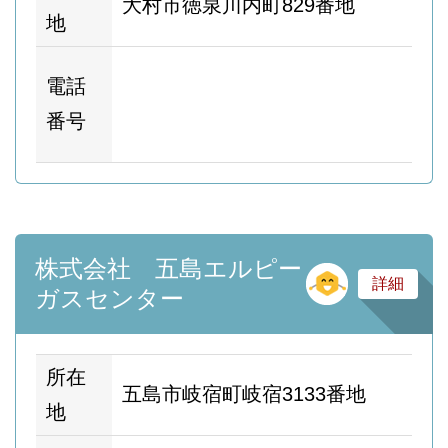
大村市徳泉川内町829番地
地
ホ
電話
ム
番号
ー
株式会社 五島エルピー
そ
詳細
ガスセンター
所在
五島市岐宿町岐宿3133番地
地