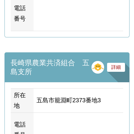
ホ
電話
ム
番号
ー
長崎県農業共済組合 五
そ
詳細
島支所
所在
五島市籠淵町2373番地3
地
ホ
電話
ム