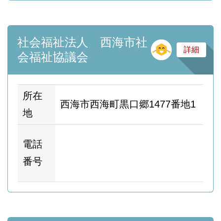
社会福祉法人 西海市社
そ
詳細
会福祉協議会
所在
西海市西海町黒口郷1477番地1
地
ホ
電話
ム
番号
ー