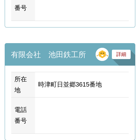
ム
番号
ー
そ
有限会社 池田鉄工所
詳細
所在
時津町日並郷3615番地
地
ホ
電話
ム
番号
ー