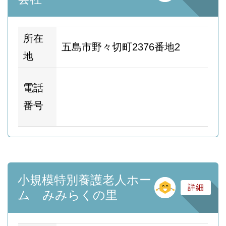
所在
五島市野々切町2376番地2
地
ホ
電話
ム
番号
ー
小規模特別養護老人ホー
そ
詳細
ム みみらくの里