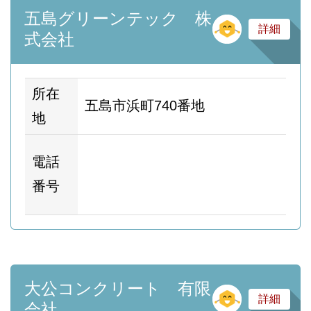
五島グリーンテック 株
そ
詳細
式会社
所在
五島市浜町740番地
地
ホ
電話
ム
番号
ー
大公コンクリート 有限
そ
詳細
会社