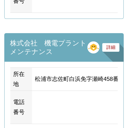
番号
ー
株式会社 機電プラント
そ
詳細
メンテナンス
所在
松浦市志佐町白浜免字瀬崎458番地1
地
ホ
電話
ム
番号
ー