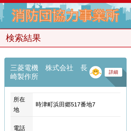
検索結果
三菱電機 株式会社 長
そ
詳細
崎製作所
所在
時津町浜田郷517番地7
地
ホ
電話