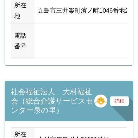
所在
五島市三井楽町濱ノ畔1046番地2
地
ホ
電話
ム
番号
ー
社会福祉法人 大村福祉
そ
会（総合介護サービスセ
詳細
ンター泉の里）
所在