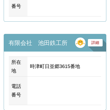
ム
番号
ー
そ
有限会社 池田鉄工所
詳細
所在
時津町日並郷3615番地
地
ホ
電話
ム
番号
ー