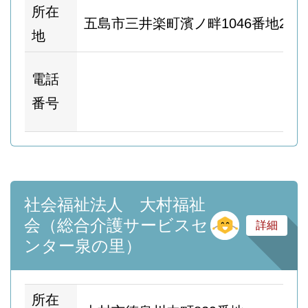
所在
五島市三井楽町濱ノ畔1046番地2
地
ホ
電話
ム
番号
ー
社会福祉法人 大村福祉
そ
会（総合介護サービスセ
詳細
ンター泉の里）
所在