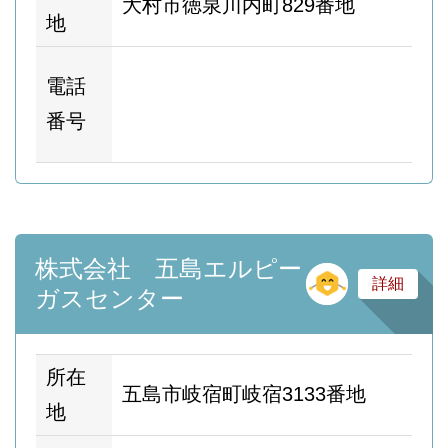
大村市徳泉川内町829番地
地
ホ
電話
ム
番号
ー
株式会社 五島エルピー
そ
詳細
ガスセンター
所在
五島市岐宿町岐宿3133番地
地