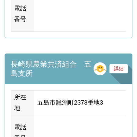
ホ
電話
ム
番号
ー
長崎県農業共済組合 五
そ
詳細
島支所
所在
五島市籠淵町2373番地3
地
ホ
電話
ム