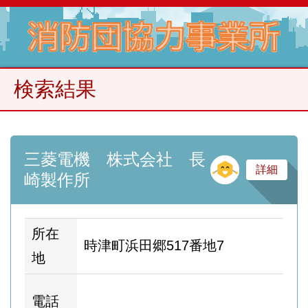
検索結果
三菱電機 株式会社 長
そ
詳細
崎製作所
所在
時津町浜田郷517番地7
地
ホ
電話