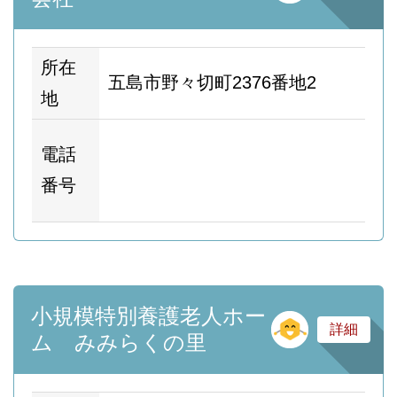
所在
五島市野々切町2376番地2
地
ホ
電話
ム
番号
ー
小規模特別養護老人ホー
そ
詳細
ム みみらくの里