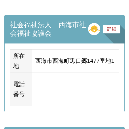
社会福祉法人 西海市社
そ
詳細
会福祉協議会
所在
西海市西海町黒口郷1477番地1
地
ホ
電話
ム
番号
ー