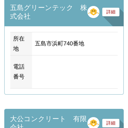
五島グリーンテック 株
そ
詳細
式会社
所在
五島市浜町740番地
地
ホ
電話
ム
番号
ー
大公コンクリート 有限
そ
詳細
会社