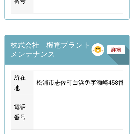
番号
ー
株式会社 機電プラント
そ
詳細
メンテナンス
所在
松浦市志佐町白浜免字瀬崎458番地1
地
ホ
電話
ム
番号
ー