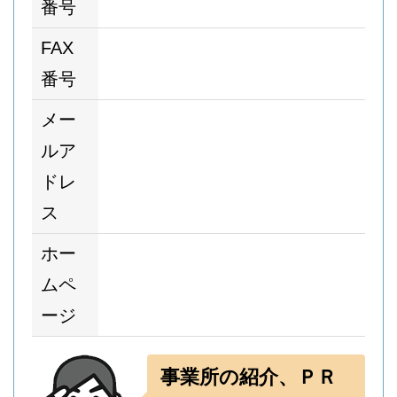
番号
FAX
番号
メー
ルア
ドレ
ス
ホー
ムペ
ージ
事業所の紹介、ＰＲ