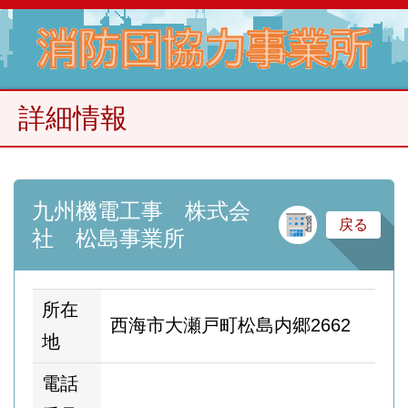
詳細情報
九州機電工事 株式会
建
戻る
社 松島事業所
所在
西海市大瀬戸町松島内郷2662
地
電話