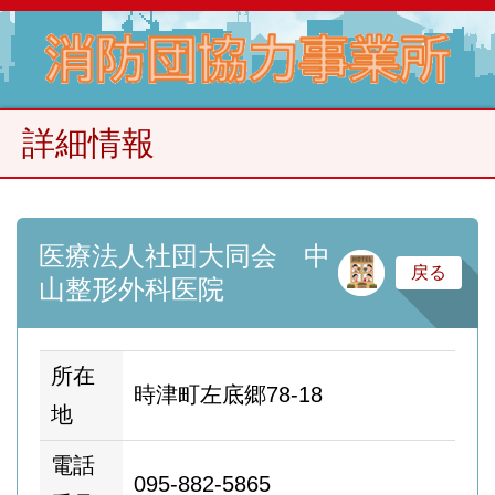
詳細情報
医療法人社団大同会 中
サ
戻る
山整形外科医院
所在
時津町左底郷78-18
地
電話
095-882-5865