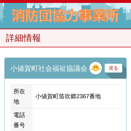
詳細情報
そ
小値賀町社会福祉協議会
戻る
所在
小値賀町笛吹郷2367番地
地
電話
番号