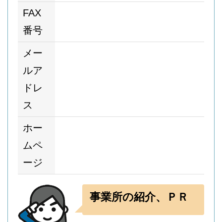
FAX
番号
メー
ルア
ドレ
ス
ホー
ムペ
ージ
事業所の紹介、ＰＲ