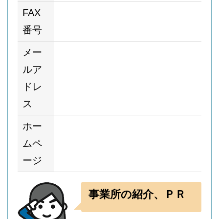
FAX
番号
メー
ルア
ドレ
ス
ホー
ムペ
ージ
事業所の紹介、ＰＲ