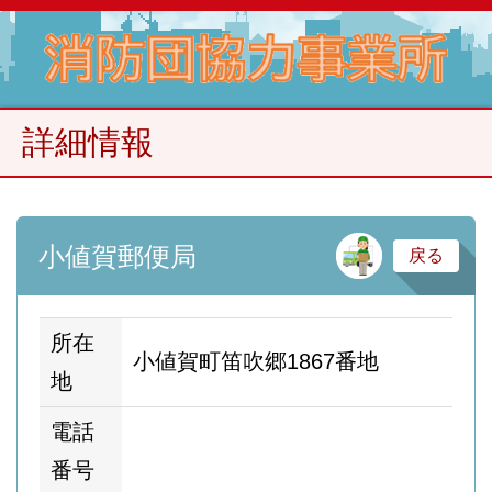
詳細情報
電
小値賀郵便局
戻る
所在
小値賀町笛吹郷1867番地
地
電話
番号