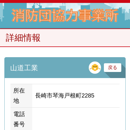
詳細情報
そ
山道工業
戻る
所在
長崎市琴海戸根町2285
地
電話
番号