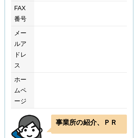
FAX
番号
メー
ルア
ドレ
ス
ホー
ムペ
ージ
事業所の紹介、ＰＲ