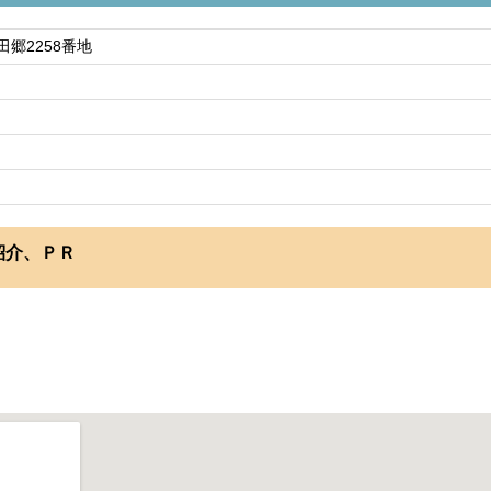
郷2258番地
紹介、ＰＲ