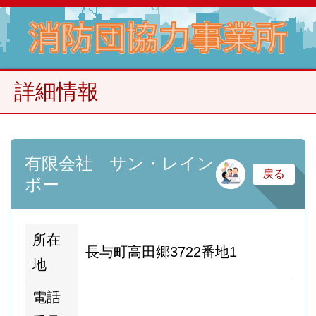
詳細情報
有限会社 サン・レイン
金
戻る
ボー
所在
長与町高田郷3722番地1
地
電話