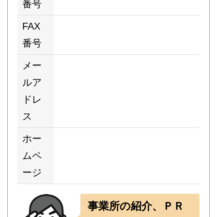
番号
FAX
番号
メー
ルア
ドレ
ス
ホー
ムペ
ージ
事業所の紹介、ＰＲ