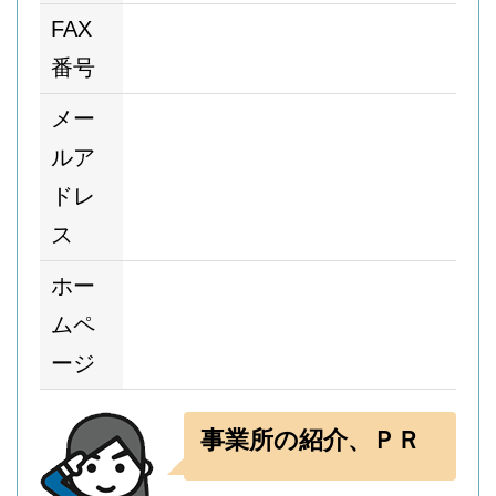
FAX
番号
メー
ルア
ドレ
ス
ホー
ムペ
ージ
事業所の紹介、ＰＲ