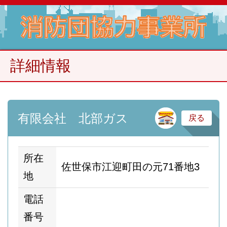
詳細情報
卸
有限会社 北部ガス
戻る
所在
佐世保市江迎町田の元71番地3
地
電話
番号