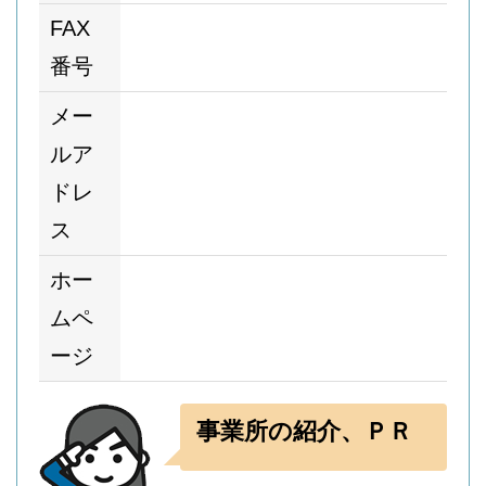
FAX
番号
メー
ルア
ドレ
ス
ホー
ムペ
ージ
事業所の紹介、ＰＲ