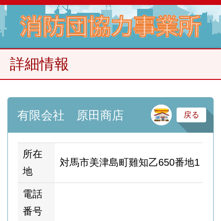
詳細情報
卸
有限会社 原田商店
戻る
所在
対馬市美津島町雞知乙650番地1
地
電話
番号