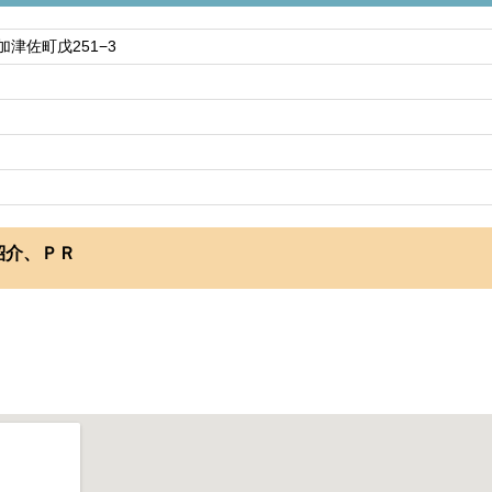
津佐町戊251−3
紹介、ＰＲ