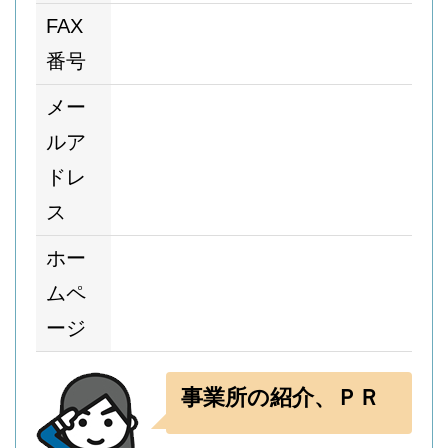
FAX
番号
メー
ルア
ドレ
ス
ホー
ムペ
ージ
事業所の紹介、ＰＲ