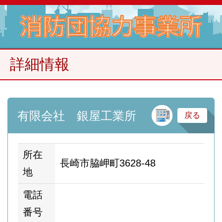
詳細情報
建
有限会社 銀屋工業所
戻る
所在
長崎市脇岬町3628-48
地
電話
番号