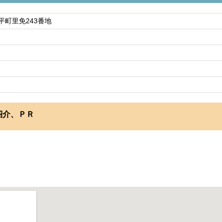
平町里免243番地
紹介、ＰＲ