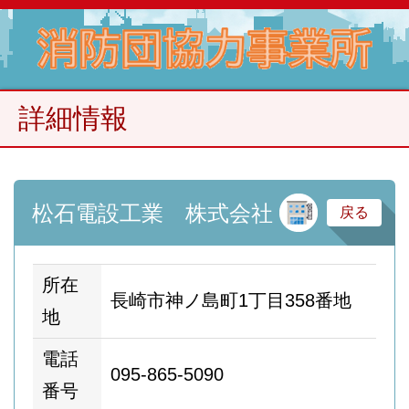
詳細情報
建
松石電設工業 株式会社
戻る
所在
長崎市神ノ島町1丁目358番地
地
電話
095-865-5090
番号