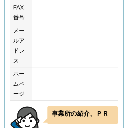
FAX
番号
メー
ルア
ドレ
ス
ホー
ムペ
ージ
事業所の紹介、ＰＲ