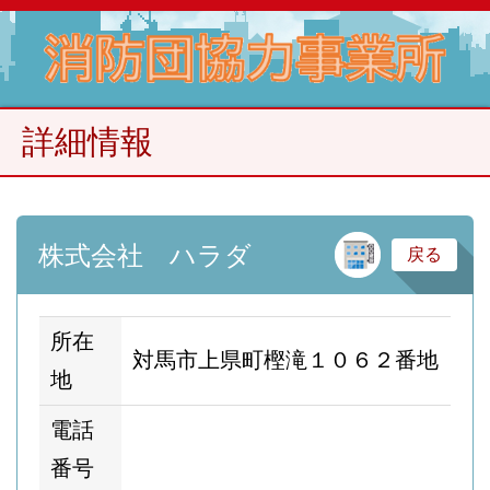
詳細情報
建
株式会社 ハラダ
戻る
所在
対馬市上県町樫滝１０６２番地
地
電話
番号