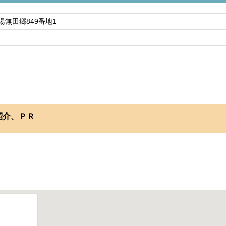
湯無田郷849番地1
紹介、ＰＲ