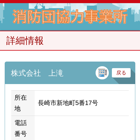
詳細情報
建
株式会社 上滝
戻る
所在
長崎市新地町5番17号
地
電話
番号