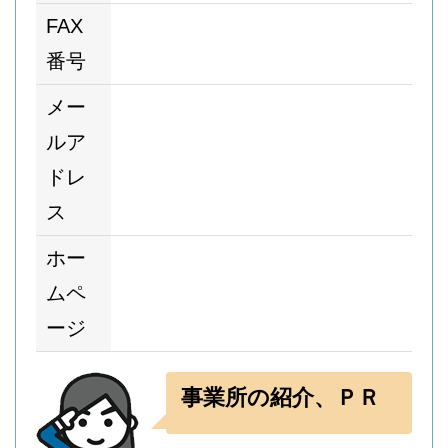
FAX
番号
メー
ルア
ドレ
ス
ホー
ムペ
ージ
事業所の紹介、ＰＲ