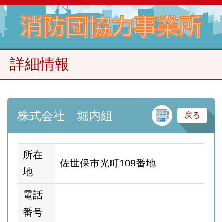
詳細情報
建
株式会社 堀内組
戻る
所在
佐世保市光町109番地
地
電話
番号