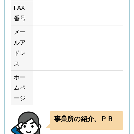
FAX
番号
メー
ルア
ドレ
ス
ホー
ムペ
ージ
事業所の紹介、ＰＲ