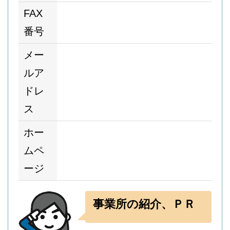
FAX
番号
メー
ルア
ドレ
ス
ホー
ムペ
ージ
事業所の紹介、ＰＲ