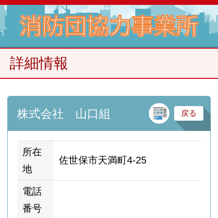
詳細情報
建
株式会社 山口組
戻る
所在
佐世保市天満町4-25
地
電話
番号