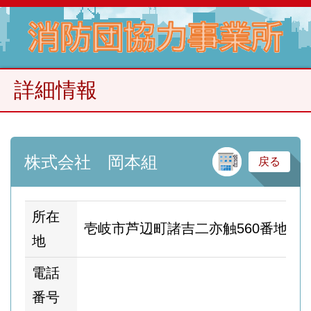
詳細情報
建
株式会社 岡本組
戻る
所在
壱岐市芦辺町諸吉二亦触560番地2
地
電話
番号