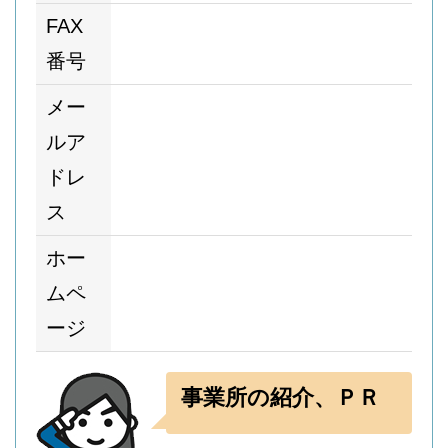
FAX
番号
メー
ルア
ドレ
ス
ホー
ムペ
ージ
事業所の紹介、ＰＲ