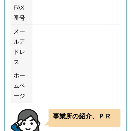
FAX
番号
メー
ルア
ドレ
ス
ホー
ムペ
ージ
事業所の紹介、ＰＲ