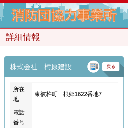
詳細情報
建
株式会社 杇原建設
戻る
所在
東彼杵町三根郷1622番地7
地
電話
番号