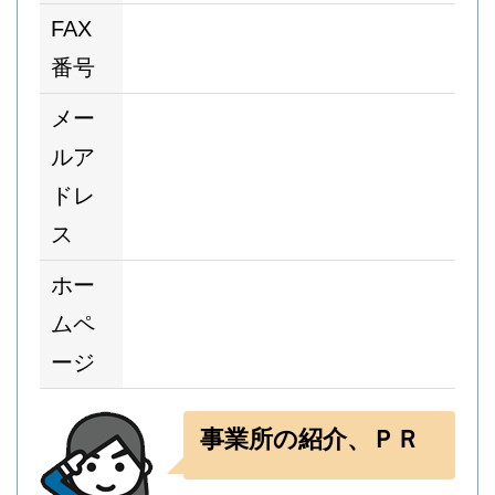
FAX
番号
メー
ルア
ドレ
ス
ホー
ムペ
ージ
事業所の紹介、ＰＲ