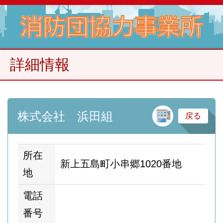
詳細情報
建
株式会社 浜田組
戻る
所在
新上五島町小串郷1020番地
地
電話
番号