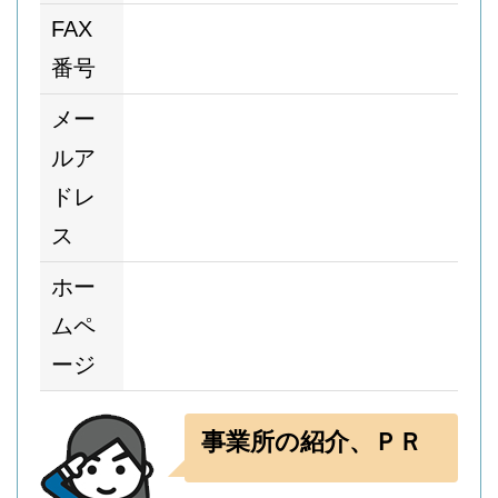
FAX
番号
メー
ルア
ドレ
ス
ホー
ムペ
ージ
事業所の紹介、ＰＲ