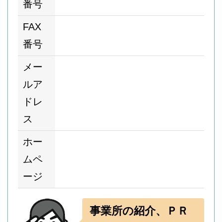
番号
FAX
番号
メー
ルア
ドレ
ス
ホー
ムペ
ージ
事業所の紹介、ＰＲ