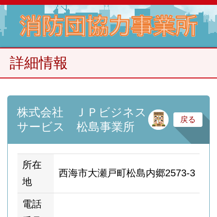
詳細情報
株式会社 ＪＰビジネス
サ
戻る
サービス 松島事業所
所在
西海市大瀬戸町松島内郷2573-3
地
電話