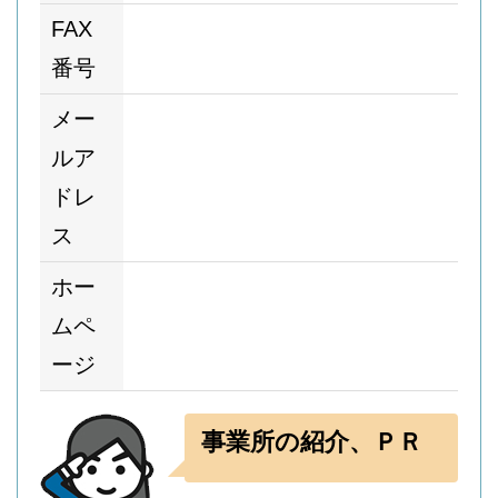
FAX
番号
メー
ルア
ドレ
ス
ホー
ムペ
ージ
事業所の紹介、ＰＲ