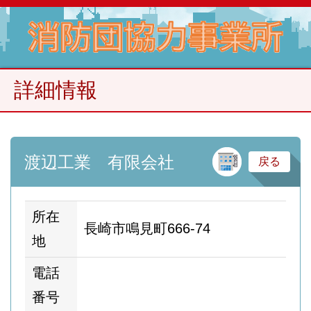
詳細情報
建
渡辺工業 有限会社
戻る
所在
長崎市鳴見町666-74
地
電話
番号