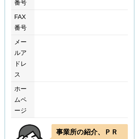
番号
FAX
番号
メー
ルア
ドレ
ス
ホー
ムペ
ージ
事業所の紹介、ＰＲ