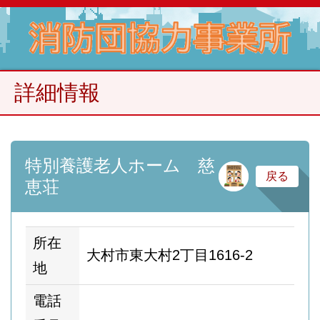
詳細情報
特別養護老人ホーム 慈
サ
戻る
恵荘
所在
大村市東大村2丁目1616-2
地
電話