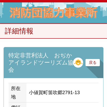
詳細情報
特定非営利法人 おぢか
そ
アイランドツーリズム協
戻る
会
所在
小値賀町笛吹郷2791-13
地