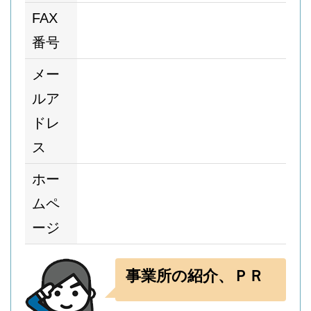
FAX
番号
メー
ルア
ドレ
ス
ホー
ムペ
ージ
事業所の紹介、ＰＲ