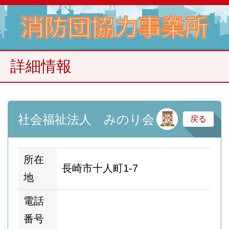
詳細情報
サ
社会福祉法人 みのり会
戻る
所在
長崎市十人町1-7
地
電話
番号