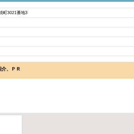
町3021番地3
紹介、ＰＲ