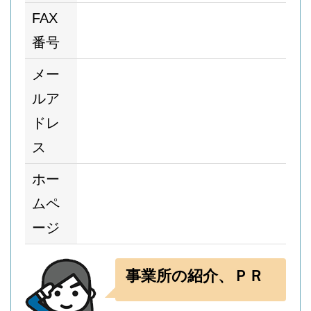
FAX
番号
メー
ルア
ドレ
ス
ホー
ムペ
ージ
事業所の紹介、ＰＲ