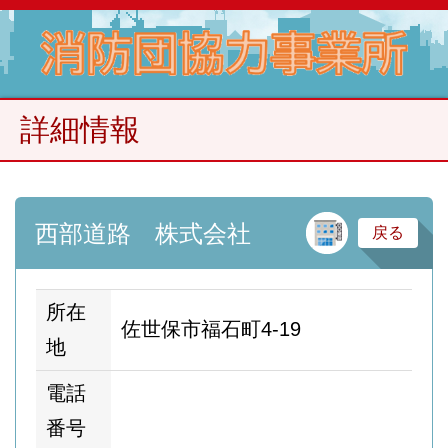
詳細情報
建
西部道路 株式会社
戻る
所在
佐世保市福石町4-19
地
電話
番号