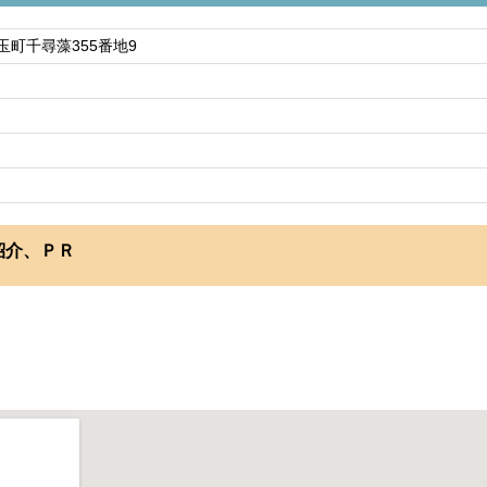
玉町千尋藻355番地9
紹介、ＰＲ