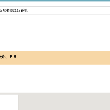
折敷瀬郷2117番地
紹介、ＰＲ