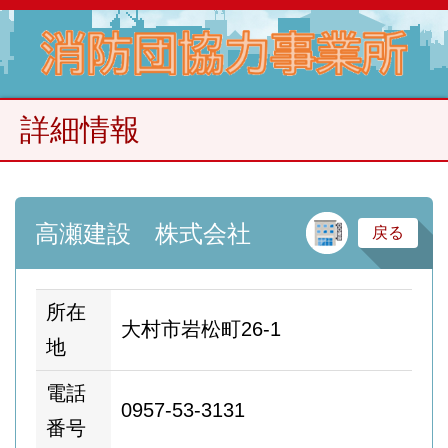
詳細情報
建
高瀬建設 株式会社
戻る
所在
大村市岩松町26-1
地
電話
0957-53-3131
番号