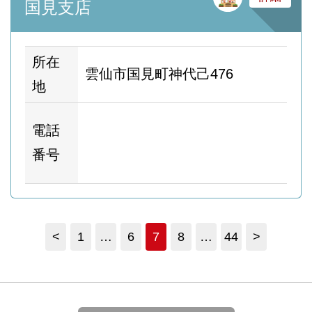
国見支店
所在
雲仙市国見町神代己476
地
ホ
電話
ム
番号
ー
<
1
…
6
7
8
…
44
>