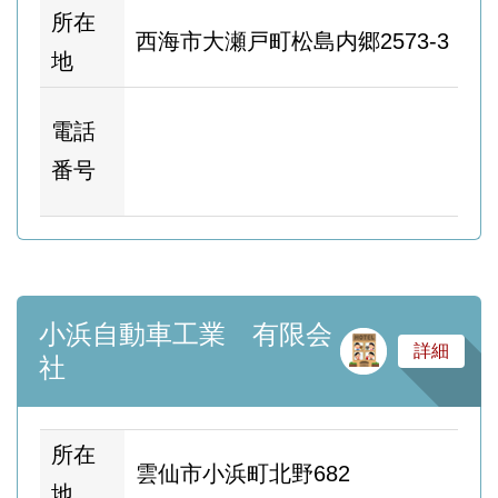
所在
西海市大瀬戸町松島内郷2573-3
地
ホ
電話
ム
番号
ー
小浜自動車工業 有限会
サ
詳細
社
所在
雲仙市小浜町北野682
地