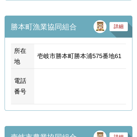
サ
勝本町漁業協同組合
詳細
所在
壱岐市勝本町勝本浦575番地61
地
ホ
電話
ム
番号
ー
サ
詳細