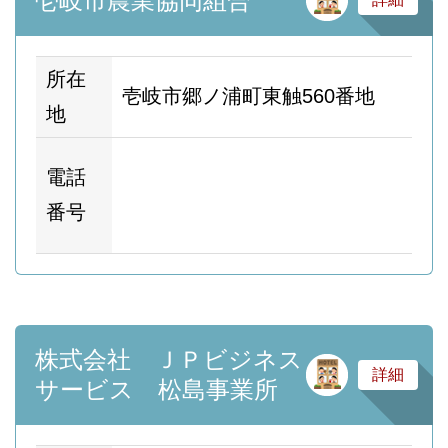
壱岐市農業協同組合
所在
壱岐市郷ノ浦町東触560番地
地
ホ
電話
ム
番号
ー
株式会社 ＪＰビジネス
サ
詳細
サービス 松島事業所