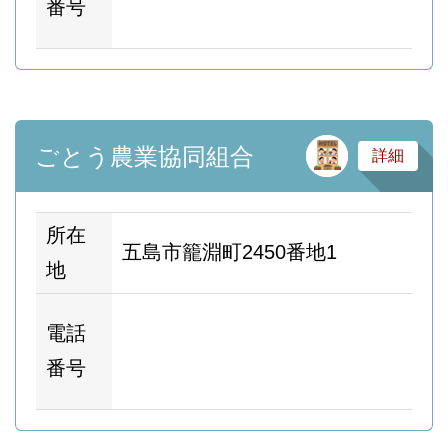
番号
ー
サ
ごとう農業協同組合
詳細
所在
五島市籠淵町2450番地1
地
ホ
電話
ム
番号
ー