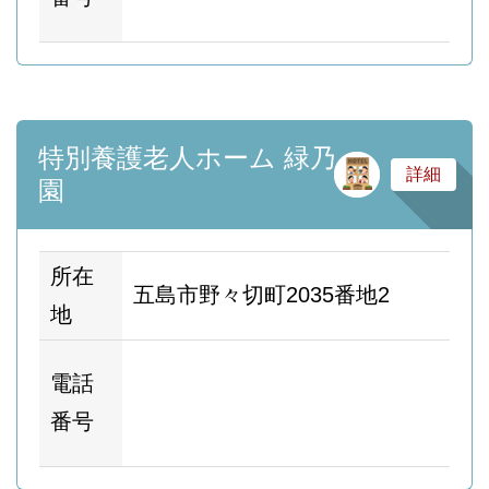
ー
特別養護老人ホーム 緑乃
サ
詳細
園
所在
五島市野々切町2035番地2
地
ホ
電話
ム
番号
ー