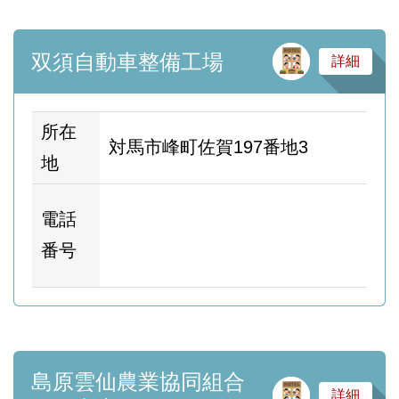
サ
双須自動車整備工場
詳細
所在
対馬市峰町佐賀197番地3
地
ホ
電話
ム
番号
ー
島原雲仙農業協同組合
サ
詳細