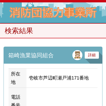
検索結果
サ
箱崎漁業協同組合
詳細
所在
壱岐市芦辺町瀬戸浦171番地
地
ホ
電話
ム
番号