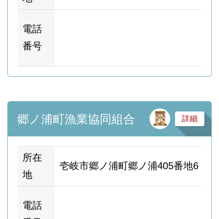
ホ
電話
ム
番号
ー
サ
郷ノ浦町漁業協同組合
詳細
所在
壱岐市郷ノ浦町郷ノ浦405番地6
地
ホ
電話
ム