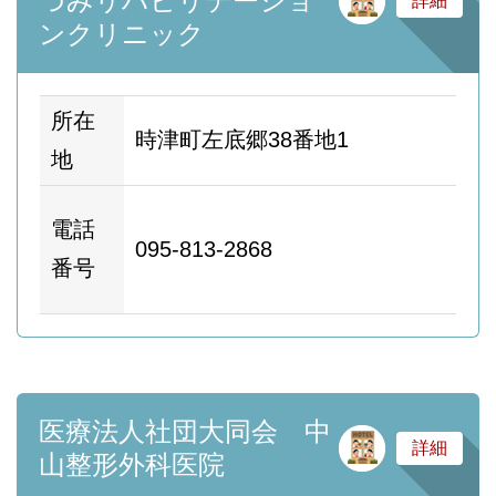
づみリハビリテーショ
詳細
ンクリニック
所在
時津町左底郷38番地1
地
ホ
電話
095-813-2868
ム
番号
ー
医療法人社団大同会 中
サ
詳細
山整形外科医院