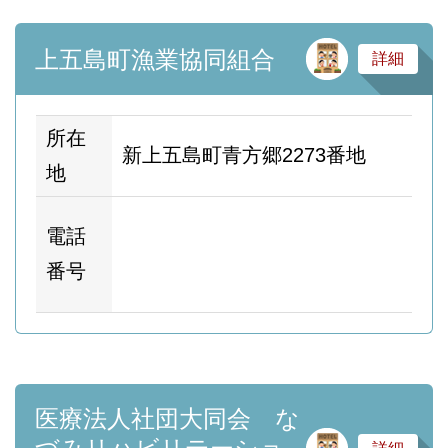
サ
上五島町漁業協同組合
詳細
所在
新上五島町青方郷2273番地
地
ホ
電話
ム
番号
ー
医療法人社団大同会 な
サ