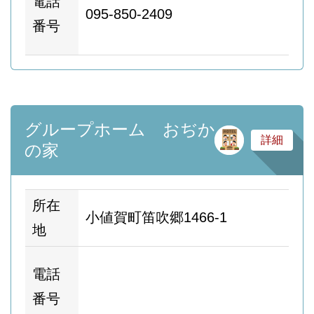
電話
095-850-2409
ム
番号
ー
グループホーム おぢか
サ
詳細
の家
所在
小値賀町笛吹郷1466-1
地
ホ
電話
ム
番号
ー