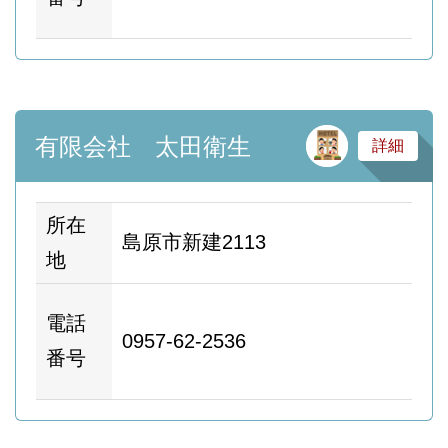
ー
サ
有限会社 太田衛生
詳細
所在
島原市新建2113
地
ホ
電話
0957-62-2536
ム
番号
ー