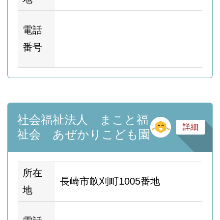
ホ
電話
ム
番号
ー
社会福祉法人 まこと福
そ
詳細
祉会 あぜかりこども園
所在
長崎市畝刈町1005番地
地
ホ