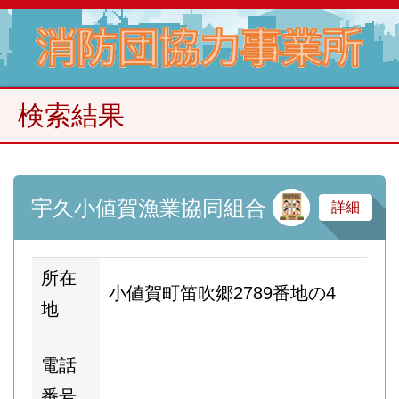
検索結果
サ
宇久小値賀漁業協同組合
詳細
所在
小値賀町笛吹郷2789番地の4
地
ホ
電話
ム
番号