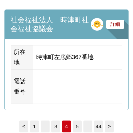
社会福祉法人 時津町社
そ
詳細
会福祉協議会
所在
時津町左底郷367番地
地
ホ
電話
ム
番号
ー
<
1
…
3
4
5
…
44
>