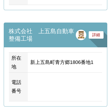
株式会社 上五島自動車
サ
詳細
整備工場
所在
新上五島町青方郷1806番地1
地
ホ
電話
ム
番号
ー