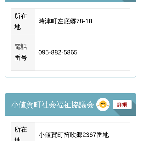
所在
時津町左底郷78-18
地
ホ
電話
095-882-5865
ム
番号
ー
そ
小値賀町社会福祉協議会
詳細
所在
小値賀町笛吹郷2367番地
地