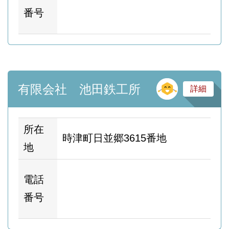
ム
番号
ー
そ
有限会社 池田鉄工所
詳細
所在
時津町日並郷3615番地
地
ホ
電話
ム
番号
ー