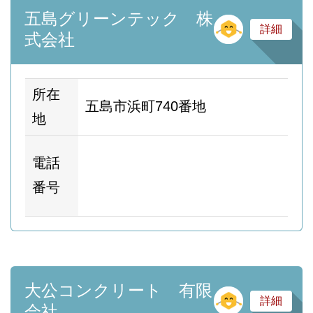
五島グリーンテック 株
そ
詳細
式会社
所在
五島市浜町740番地
地
ホ
電話
ム
番号
ー
大公コンクリート 有限
そ
詳細
会社