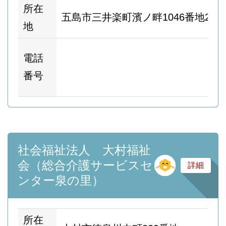
所在
五島市三井楽町濱ノ畔1046番地2
地
ホ
電話
ム
番号
ー
社会福祉法人 大村福祉
そ
会（総合介護サービスセ
詳細
ンター泉の里）
所在