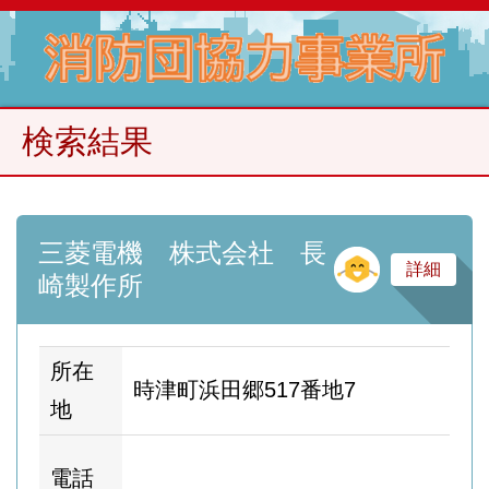
検索結果
三菱電機 株式会社 長
そ
詳細
崎製作所
所在
時津町浜田郷517番地7
地
ホ
電話