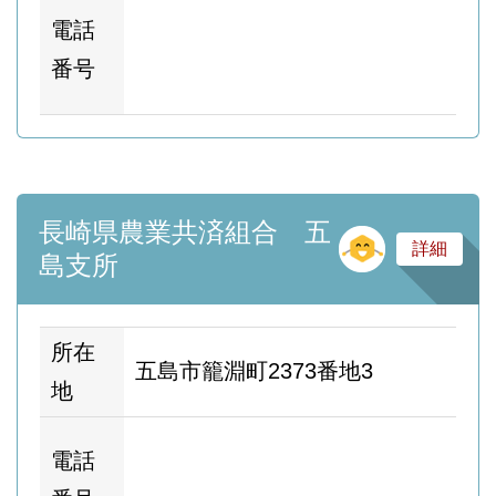
ホ
電話
ム
番号
ー
長崎県農業共済組合 五
そ
詳細
島支所
所在
五島市籠淵町2373番地3
地
ホ
電話
ム