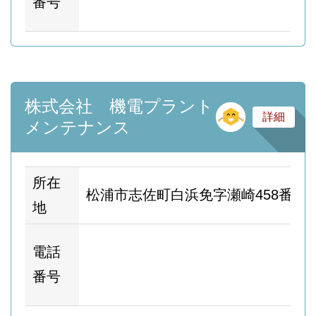
番号
ー
株式会社 機電プラント
そ
詳細
メンテナンス
所在
松浦市志佐町白浜免字瀬崎458番地1
地
ホ
電話
ム
番号
ー