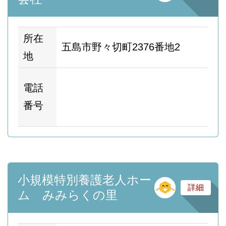
所在
五島市野々切町2376番地2
地
ホ
電話
ム
番号
ー
小規模特別養護老人ホー
そ
詳細
ム みみらくの里