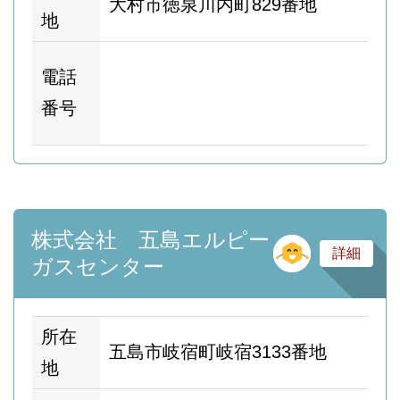
大村市徳泉川内町829番地
地
ホ
電話
ム
番号
ー
株式会社 五島エルピー
そ
詳細
ガスセンター
所在
五島市岐宿町岐宿3133番地
地