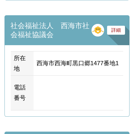
社会福祉法人 西海市社
そ
詳細
会福祉協議会
所在
西海市西海町黒口郷1477番地1
地
ホ
電話
ム
番号
ー