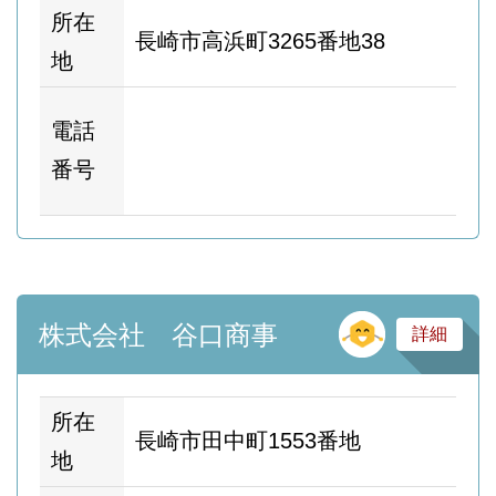
所在
長崎市高浜町3265番地38
地
ホ
電話
ム
番号
ー
そ
株式会社 谷口商事
詳細
所在
長崎市田中町1553番地
地