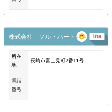
ー
そ
株式会社 ソル・ハート
詳細
所在
長崎市富士見町2番11号
地
ホ
電話
ム
番号
ー