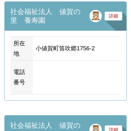
社会福祉法人 値賀の
サ
詳細
里 養寿園
所在
小値賀町笛吹郷1756-2
地
ホ
電話
ム
番号
ー
社会福祉法人 値賀の
サ
詳細