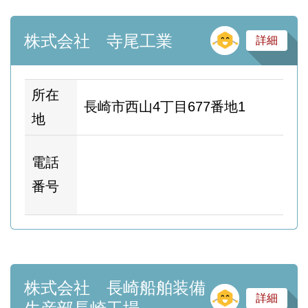
そ
株式会社 寺尾工業
詳細
所在
長崎市西山4丁目677番地1
地
ホ
電話
ム
番号
ー
株式会社 長崎船舶装備
そ
詳細