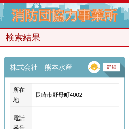
検索結果
そ
株式会社 熊本水産
詳細
所在
長崎市野母町4002
地
ホ
電話
ム
番号