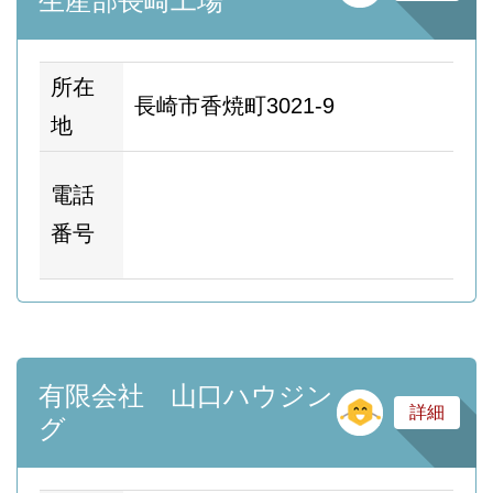
生産部長崎工場
所在
長崎市香焼町3021-9
地
ホ
電話
ム
番号
ー
有限会社 山口ハウジン
そ
詳細
グ