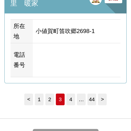
里 暖家
所在
小値賀町笛吹郷2698-1
地
ホ
電話
ム
番号
ー
<
1
2
3
4
…
44
>