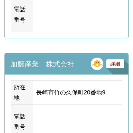
ホ
電話
ム
番号
ー
そ
加藤産業 株式会社
詳細
所在
長崎市竹の久保町20番地9
地
ホ
電話
ム
番号
ー