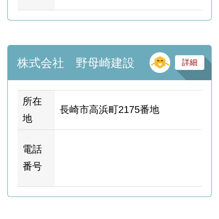
そ
株式会社 野母崎建設
詳細
所在
長崎市高浜町2175番地
地
ホ
電話
ム
番号
ー