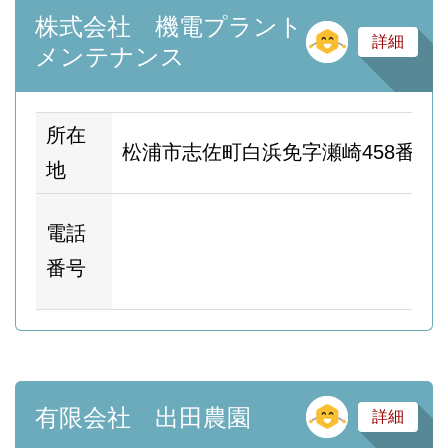
株式会社 機電プラント
そ
詳細
メンテナンス
所在
松浦市志佐町白浜免字瀬崎458番地1
地
ホ
電話
ム
番号
ー
そ
有限会社 出田農園
詳細