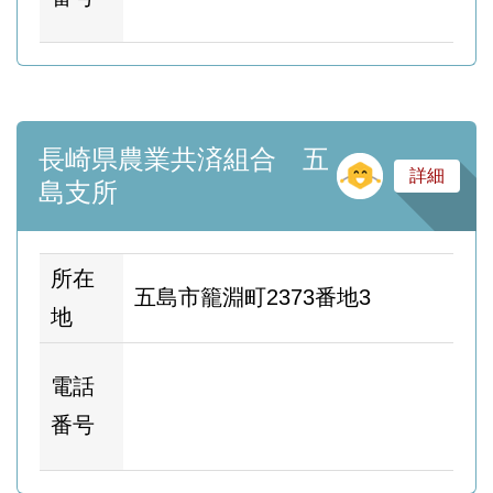
ー
長崎県農業共済組合 五
そ
詳細
島支所
所在
五島市籠淵町2373番地3
地
ホ
電話
ム
番号
ー