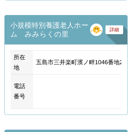
小規模特別養護老人ホー
そ
詳細
ム みみらくの里
所在
五島市三井楽町濱ノ畔1046番地2
地
ホ
電話
ム
番号
ー