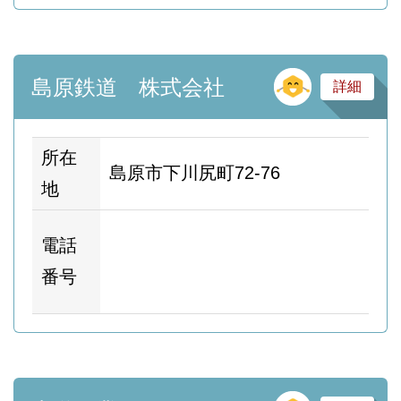
そ
島原鉄道 株式会社
詳細
所在
島原市下川尻町72-76
地
ホ
電話
ム
番号
ー