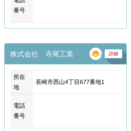
電話
ム
番号
ー
そ
株式会社 寺尾工業
詳細
所在
長崎市西山4丁目677番地1
地
ホ
電話
ム
番号
ー