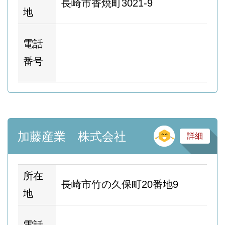
長崎市香焼町3021-9
地
ホ
電話
ム
番号
ー
そ
加藤産業 株式会社
詳細
所在
長崎市竹の久保町20番地9
地
ホ