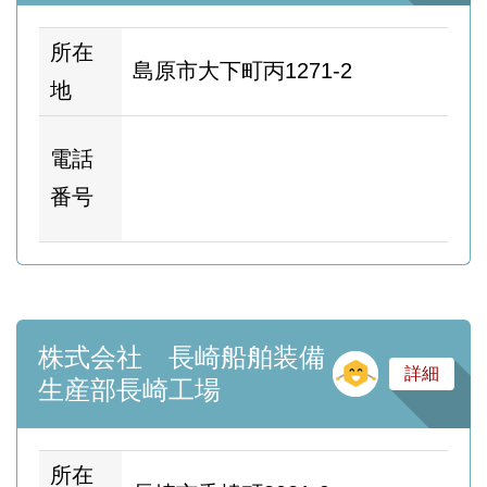
所在
島原市大下町丙1271-2
地
ホ
電話
ム
番号
ー
株式会社 長崎船舶装備
そ
詳細
生産部長崎工場
所在