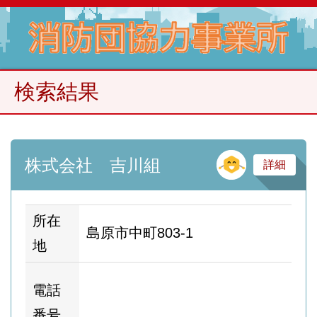
検索結果
そ
株式会社 吉川組
詳細
所在
島原市中町803-1
地
ホ
電話
ム
番号