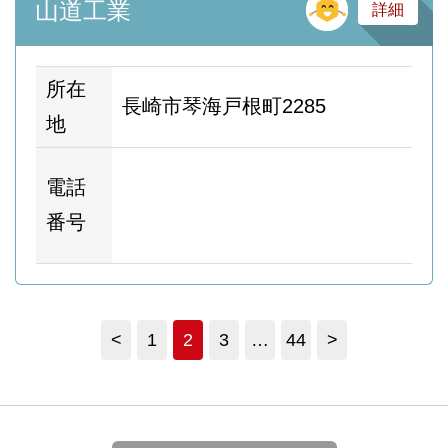
そ
山道工業
詳細
所在
長崎市琴海戸根町2285
地
ホ
電話
ム
番号
ー
<
1
2
3
…
44
>