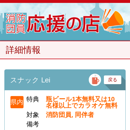
詳細情報
バ
スナック Lei
戻る
特典
瓶ビール1本無料又は10
県内
名様以上でカラオケ無料
対象
消防団員, 同伴者
備考