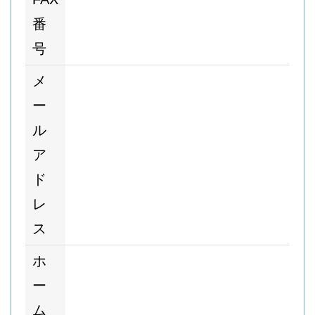
番
号
メ
ー
ル
ア
ド
レ
ス
ホ
ー
ム