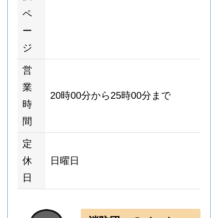
ペ
ー
ジ
営
業
20時00分から25時00分まで
時
間
定
休
日曜日
日