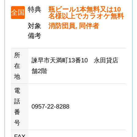
特典
瓶ビール1本無料又は10
全国
名様以上でカラオケ無料
対象
消防団員, 同伴者
備考
所
諫早市天満町13番10 永田貸店
在
舗2階
地
電
話
0957-22-8288
番
号
FAX