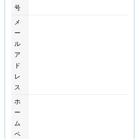
号
メ
ー
ル
ア
ド
レ
ス
ホ
ー
ム
ペ