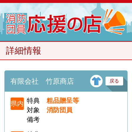
詳細情報
ガ
有限会社 竹原商店
戻る
特典
粗品贈呈等
県内
対象
消防団員
備考