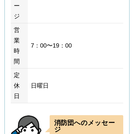
ー
ジ
営
業
7：00〜19：00
時
間
定
休
日曜日
日
消防団へのメッセー
ジ