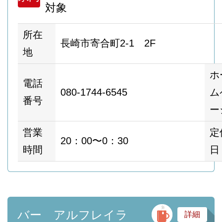
対象
所在
長崎市寄合町2-1 2F
地
ホ
電話
080-1744-6545
ム
番号
ー
営業
定
20：00〜0：30
時間
日
バ
バー アルフレイラ
詳細