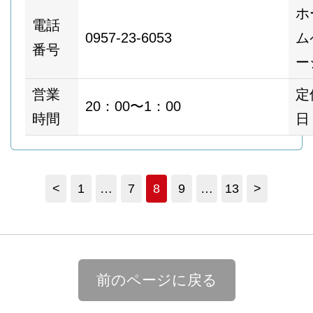
ホ
電話
0957-23-6053
ム
番号
ー
営業
定
20：00〜1：00
時間
日
<
1
…
7
8
9
…
13
>
前のページに戻る