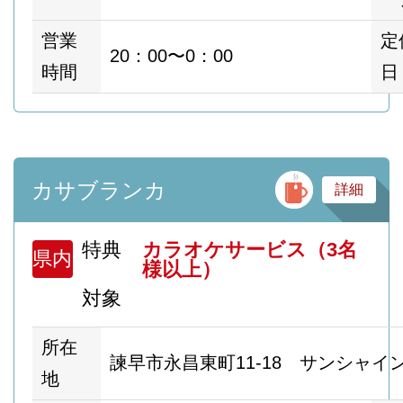
営業
定
20：00〜0：00
時間
日
バ
カサブランカ
詳細
特典
カラオケサービス（3名
県内
様以上）
対象
所在
諫早市永昌東町11-18 サンシャイ
地