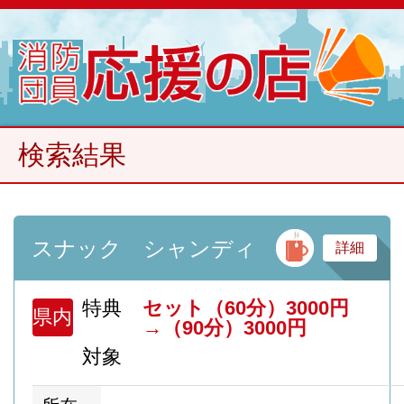
検索結果
バ
スナック シャンディ
詳細
特典
セット（60分）3000円
県内
→（90分）3000円
対象