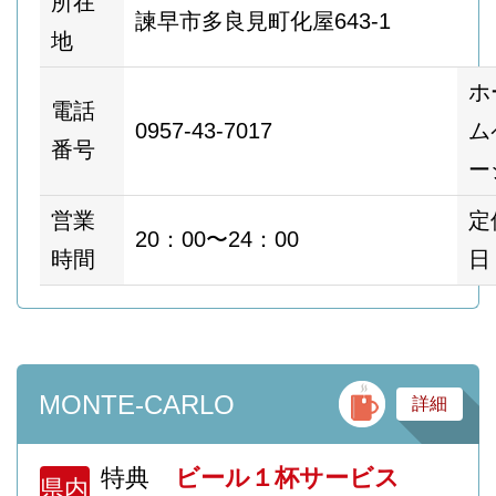
所在
諫早市多良見町化屋643-1
地
ホ
電話
0957-43-7017
ム
番号
ー
営業
定
20：00〜24：00
時間
日
バ
MONTE-CARLO
詳細
特典
ビール１杯サービス
県内