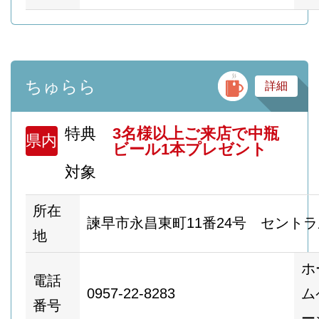
バ
ちゅらら
詳細
特典
3名様以上ご来店で中瓶
県内
ビール1本プレゼント
対象
所在
諫早市永昌東町11番24号 セントラ
地
ホ
電話
0957-22-8283
ム
番号
ー