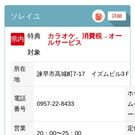
バ
ソレイユ
詳細
特典
カラオケ、消費税→オー
県内
ルサービス
対象
所在
諫早市高城町7-17 イズムビル3Ｆ
地
ホ
電話
0957-22-8433
ム
番号
ー
営業
定
20：00〜25：00