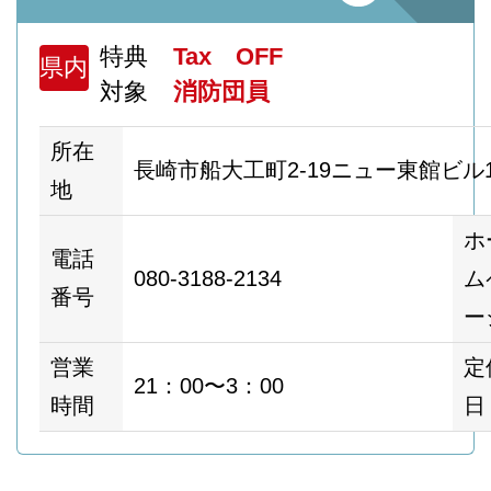
特典
Tax OFF
県内
対象
消防団員
所在
長崎市船大工町2-19ニュー東館ビル
地
ホ
電話
080-3188-2134
ム
番号
ー
営業
定
21：00〜3：00
時間
日