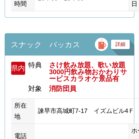
時間
日
バ
スナック バッカス
詳細
特典
さけ飲み放題、歌い放題
県内
3000円飲み物おかわりサ
ービスカラオケ景品有
対象
消防団員
所在
諫早市高城町7-17 イズムビル4Ｆ
地
ホ
電話