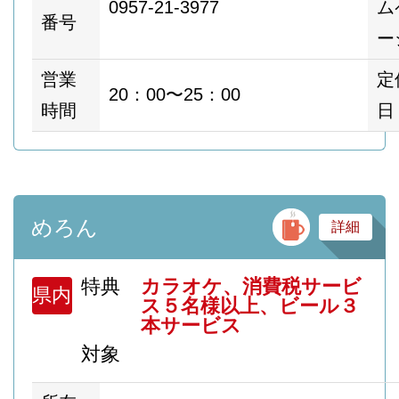
0957-21-3977
ム
番号
ー
営業
定
20：00〜25：00
時間
日
バ
めろん
詳細
特典
カラオケ、消費税サービ
県内
ス５名様以上、ビール３
本サービス
対象