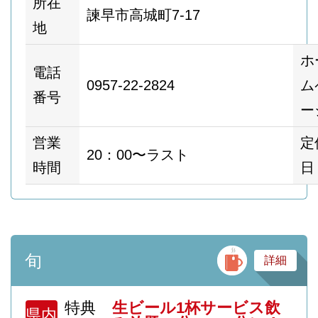
所在
諫早市高城町7-17
地
ホ
電話
0957-22-2824
ム
番号
ー
営業
定
20：00〜ラスト
時間
日
バ
旬
詳細
特典
生ビール1杯サービス飲
県内