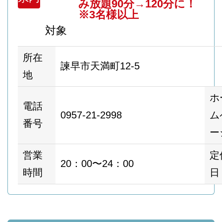
み放題90分→120分に！
※3名様以上
対象
所在
諫早市天満町12-5
地
ホ
電話
0957-21-2998
ム
番号
ー
営業
定
20：00〜24：00
時間
日