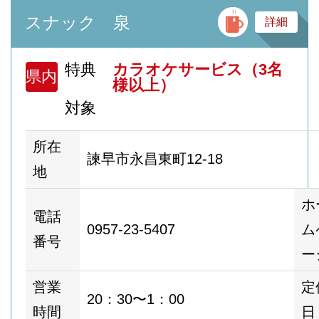
バ
スナック 泉
詳細
特典
カラオケサービス（3名
県内
様以上）
対象
所在
諫早市永昌東町12-18
地
ホ
電話
0957-23-5407
ム
番号
ー
営業
定
20：30〜1：00
時間
日