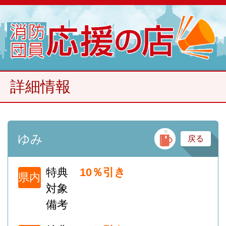
詳細情報
バ
ゆみ
戻る
特典
10％引き
県内
対象
備考