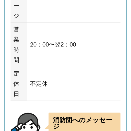
ー
ジ
営
業
20：00〜翌2：00
時
間
定
休
不定休
日
消防団へのメッセー
ジ