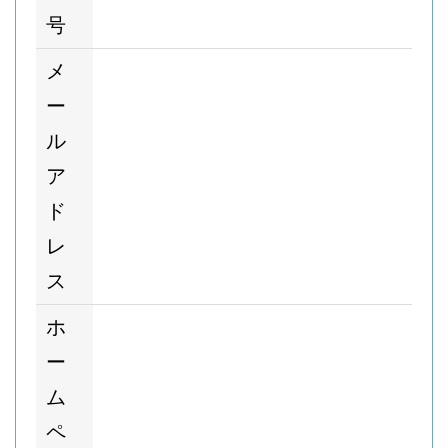
号
メ
ー
ル
ア
ド
レ
ス
ホ
ー
ム
ペ