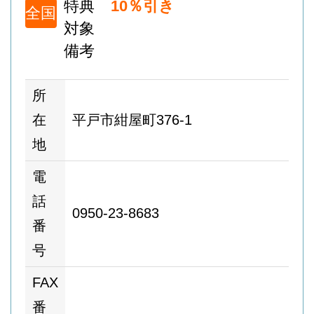
特典
10％引き
全国
対象
備考
所
在
平戸市紺屋町376-1
地
電
話
0950-23-8683
番
号
FAX
番