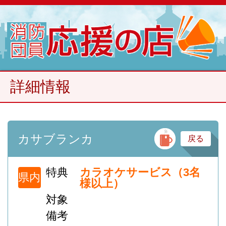
詳細情報
バ
カサブランカ
戻る
特典
カラオケサービス（3名
県内
様以上）
対象
備考