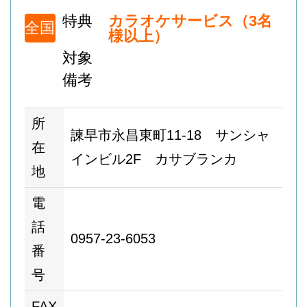
特典
カラオケサービス（3名
全国
様以上）
対象
備考
所
諫早市永昌東町11-18 サンシャ
在
インビル2F カサブランカ
地
電
話
0957-23-6053
番
号
FAX