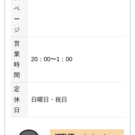
ペ
ー
ジ
営
業
20：00〜1：00
時
間
定
休
日曜日・祝日
日