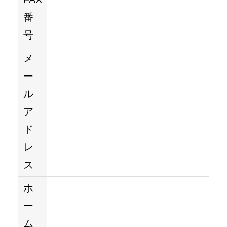
番
号
メ
ー
ル
ア
ド
レ
ス
ホ
ー
ム