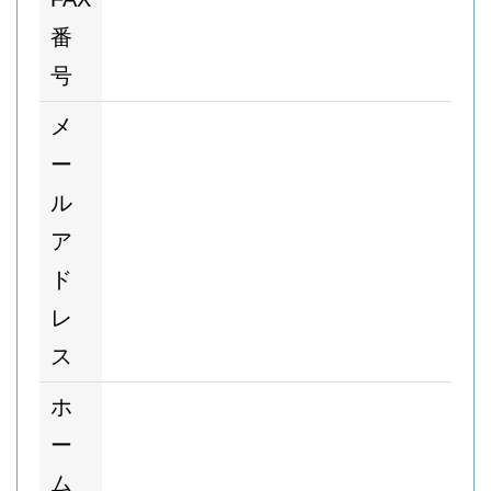
番
号
メ
ー
ル
ア
ド
レ
ス
ホ
ー
ム