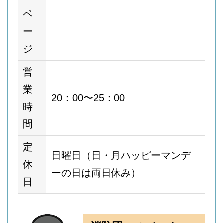
ペ
ー
ジ
営
業
20：00〜25：00
時
間
定
日曜日（日・月ハッピーマンデ
休
ーの日は両日休み）
日