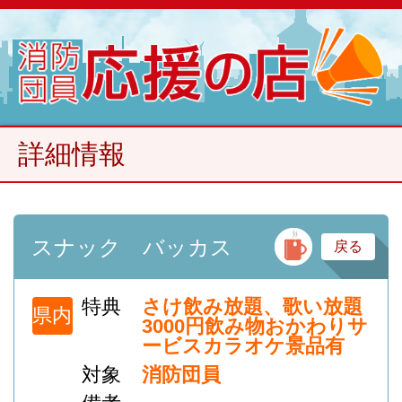
詳細情報
バ
スナック バッカス
戻る
特典
さけ飲み放題、歌い放題
県内
3000円飲み物おかわりサ
ービスカラオケ景品有
対象
消防団員