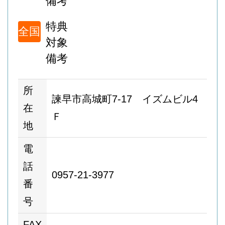
備考
特典
全国
対象
備考
所
諫早市高城町7-17 イズムビル4
在
Ｆ
地
電
話
0957-21-3977
番
号
FAX