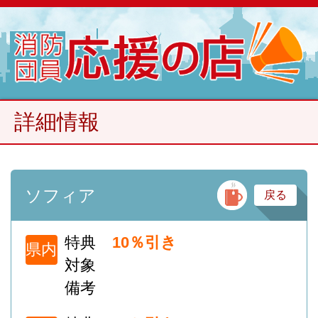
詳細情報
バ
ソフィア
戻る
特典
10％引き
県内
対象
備考