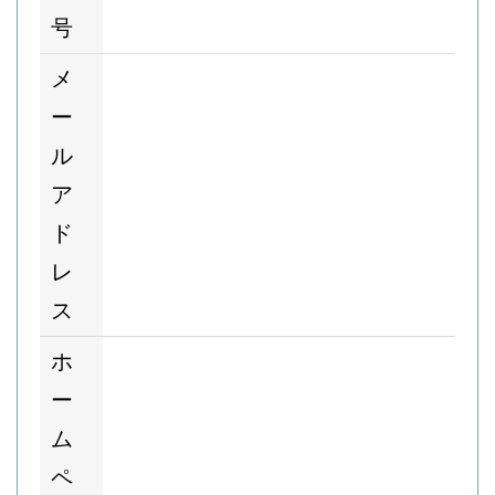
号
メ
ー
ル
ア
ド
レ
ス
ホ
ー
ム
ペ