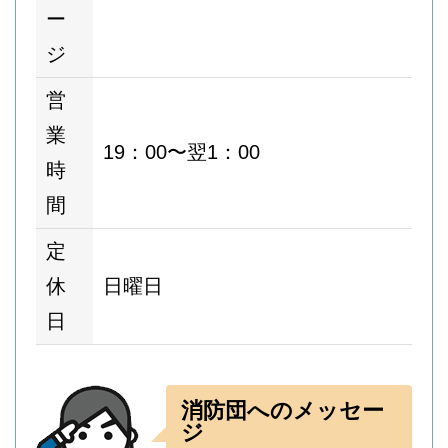
ー
ジ
営
業
19：00〜翌1：00
時
間
定
休
日曜日
日
消防団へのメッセー
ジ