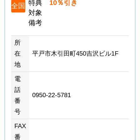
特典
10％引き
全国
対象
備考
所
在
平戸市木引田町450吉沢ビル1F
地
電
話
0950-22-5781
番
号
FAX
番