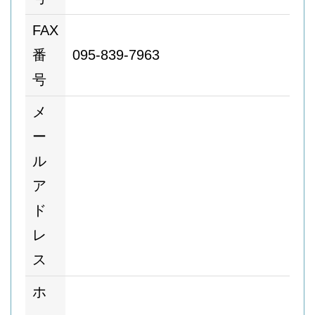
FAX
番
095-839-7963
号
メ
ー
ル
ア
ド
レ
ス
ホ