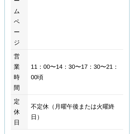
ー
ム
ペ
ー
ジ
営
業
11：00〜14：30〜17：30〜21：
時
00頃
間
定
不定休（月曜午後または火曜終
休
日）
日