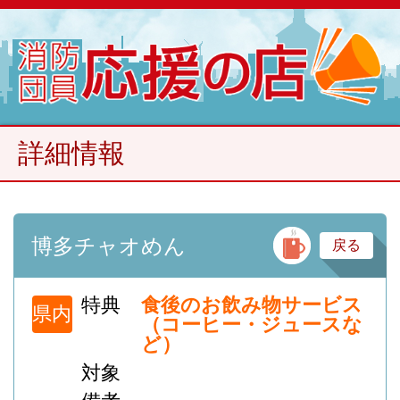
詳細情報
洋
博多チャオめん
戻る
特典
食後のお飲み物サービス
県内
（コーヒー・ジュースな
ど）
対象