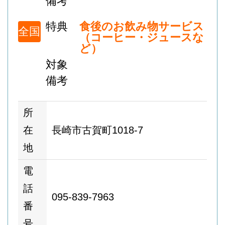
備考
特典
食後のお飲み物サービス
全国
（コーヒー・ジュースな
ど）
対象
備考
所
在
長崎市古賀町1018-7
地
電
話
095-839-7963
番
号