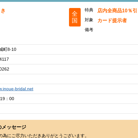
引き
特典
店内全商品10％
全
国
対象
カード提示者
備考
町8-10
4117
0262
w.inoue-bridal.net
19：00
のメッセージ
の為にご尽力いただきありがとうございます。