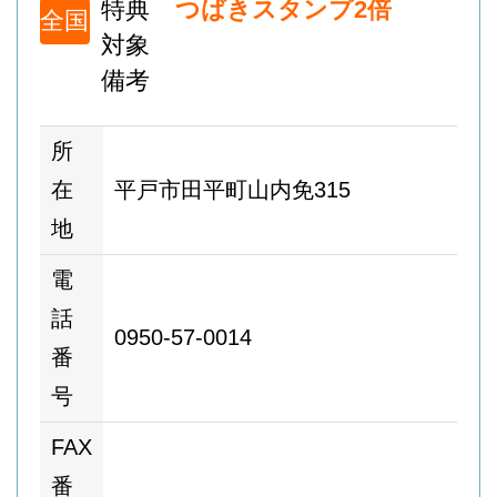
特典
つばきスタンプ2倍
全国
対象
備考
所
在
平戸市田平町山内免315
地
電
話
0950-57-0014
番
号
FAX
番