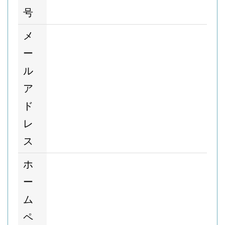
号
メ
ー
ル
ア
ド
レ
ス
ホ
ー
ム
ペ