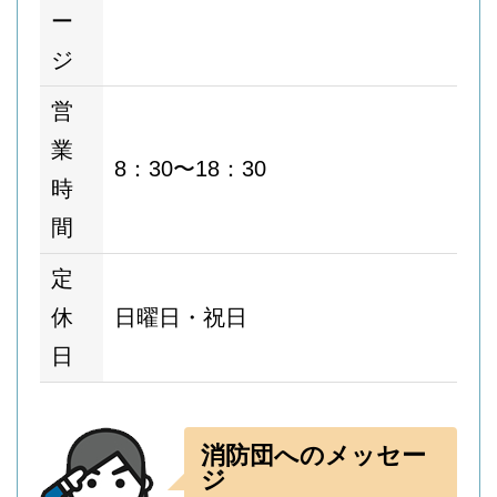
ー
ジ
営
業
8：30〜18：30
時
間
定
休
日曜日・祝日
日
消防団へのメッセー
ジ