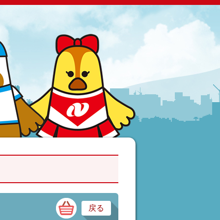
衣料品・履物
戻る