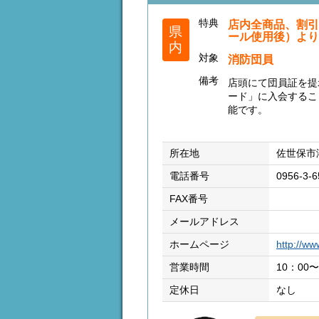
特典
店内全商品、割引
県
ール使用後）より
内
対象
消防団員
備考
店頭にて団員証を提
ード」に入会するこ
能です。
所在地
佐世保市
電話番号
0956-3-6
FAX番号
メールアドレス
ホームページ
http://w
営業時間
10：00〜
定休日
なし