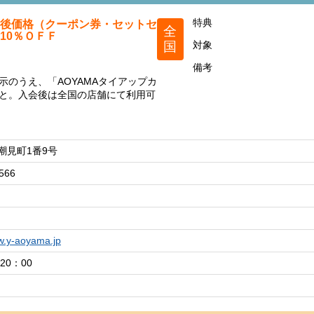
後価格（クーポン券・セットセ
特典
全
10％ＯＦＦ
国
対象
備考
示のうえ、「AOYAMAタイアップカ
と。入会後は全国の店舗にて利用可
潮見町1番9号
566
ww.y-aoyama.jp
20：00